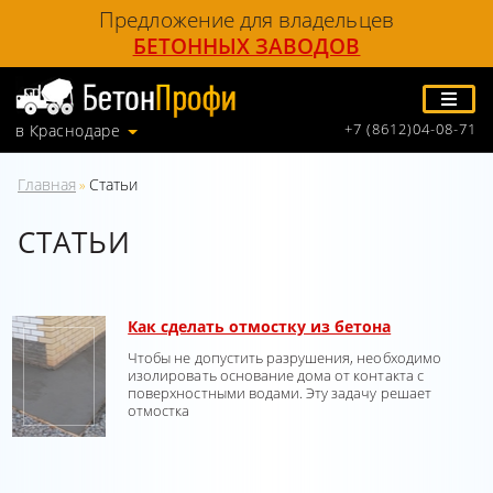
Предложение для владельцев
БЕТОННЫХ ЗАВОДОВ
+7 (8612)04-08-71
в Краснодаре
Главная
Статьи
»
СТАТЬИ
Как сделать отмостку из бетона
Чтобы не допустить разрушения, необходимо
изолировать основание дома от контакта с
поверхностными водами. Эту задачу решает
отмостка