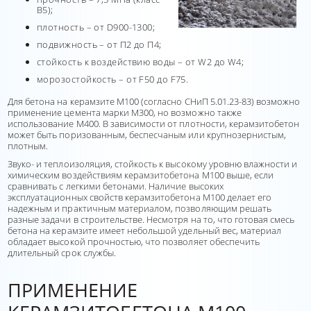
В5);
плотность – от D900-1300;
подвижность – от П2 до П4;
стойкость к воздействию воды – от W2 до W4;
морозостойкость – от F50 до F75.
Для бетона на керамзите М100 (согласно СНиП 5.01.23-83) возможно
применение цемента марки М300, но возможно также
использование М400. В зависимости от плотности, керамзитобетон
может быть поризованным, беспесчаным или крупнозернистым,
плотным.
Звуко- и теплоизоляция, стойкость к высокому уровню влажности и
химическим воздействиям керамзитобетона М100 выше, если
сравнивать с легкими бетонами. Наличие высоких
эксплуатационных свойств керамзитобетона М100 делает его
надежным и практичным материалом, позволяющим решать
разные задачи в строительстве. Несмотря на то, что готовая смесь
бетона на керамзите имеет небольшой удельный вес, материал
обладает высокой прочностью, что позволяет обеспечить
длительный срок службы.
ПРИМЕНЕНИЕ