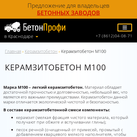
Предложение для владельцев
БЕТОННЫХ ЗАВОДОВ
+7 (8612)04-08-71
в Краснодаре
Главная
Керамзитобетон
Керамзитобетон М100
»
»
КЕРАМЗИТОБЕТОН М100
Марка М100 – легкий керамзитобетон.
Материал обладает
достаточной прочностью и долговечностью, небольшой вес, что
является его важными преимуществами. Керамзитобетон данной
марки отличается экологической чистотой и безопасностью.
В составе керамзитобетонной смеси компоненты:
керамзит (мелкая фракция чистого материала, который
получают при обжиге и вспучивании глины);
песок речной (очищенный от примесей, промытый с
добавлением кварцевого мелкого наполнителя, чтобы