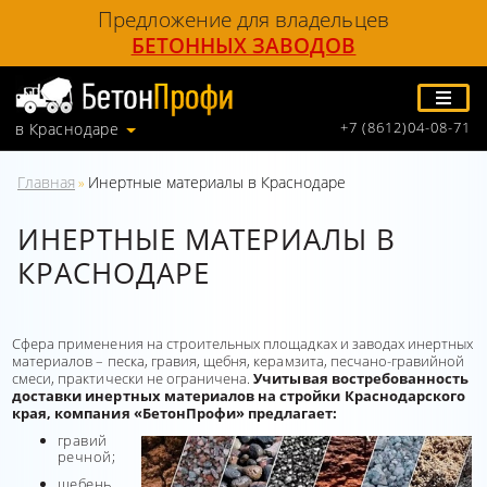
Предложение для владельцев
БЕТОННЫХ ЗАВОДОВ
+7 (8612)04-08-71
в Краснодаре
Главная
Инертные материалы в Краснодаре
»
ИНЕРТНЫЕ МАТЕРИАЛЫ В
КРАСНОДАРЕ
Сфера применения на строительных площадках и заводах инертных
материалов – песка, гравия, щебня, керамзита, песчано-гравийной
смеси, практически не ограничена.
Учитывая востребованность
доставки инертных материалов на стройки Краснодарского
края, компания «БетонПрофи» предлагает:
гравий
речной;
щебень