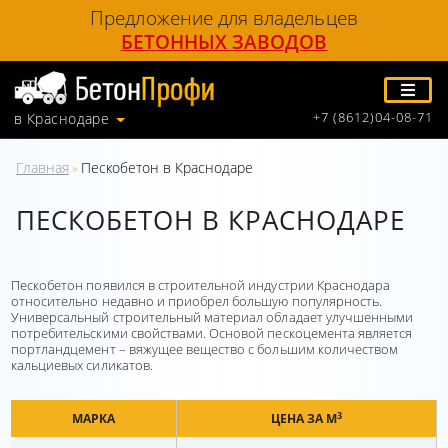
Предложение для владельцев
БЕТОННЫХ ЗАВОДОВ
+7 (8612)04-08-71
в Краснодаре
Главная
Пескобетон в Краснодаре
»
ПЕСКОБЕТОН В КРАСНОДАРЕ
Пескобетон появился в строительной индустрии Краснодара
относительно недавно и приобрел большую популярность.
Универсальный строительный материал обладает улучшенными
потребительскими свойствами. Основой пескоцемента является
портландцемент – вяжущее вещество с большим количеством
кальциевых силикатов.
3
МАРКА
ЦЕНА ЗА М