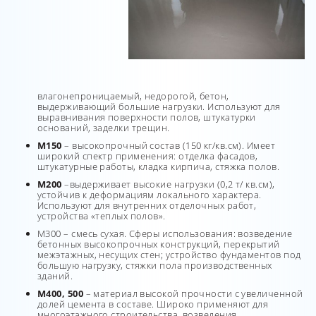
влагонепроницаемый, недорогой, бетон,
выдерживающий большие нагрузки. Используют для
выравнивания поверхности полов, штукатурки
оснований, заделки трещин.
М150
– высокопрочный состав (150 кг/кв.см). Имеет
широкий спектр применения: отделка фасадов,
штукатурные работы, кладка кирпича, стяжка полов.
М200
–выдерживает высокие нагрузки (0,2 т/ кв.см),
устойчив к деформациям локального характера.
Используют для внутренних отделочных работ,
устройства «теплых полов».
М300 – смесь сухая. Сферы использования: возведение
бетонных высокопрочных конструкций, перекрытий
межэтажных, несущих стен; устройство фундаментов под
большую нагрузку, стяжки пола производственных
зданий.
М400, 500
– материал высокой прочности с увеличенной
долей цемента в составе. Широко применяют для
многоэтажного строительства, возведения