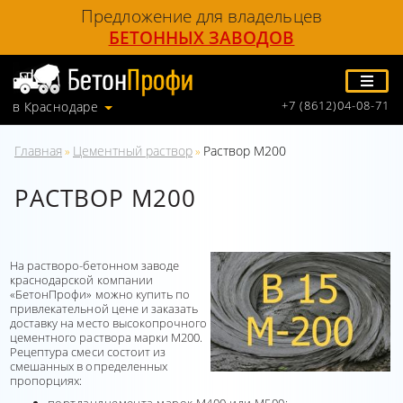
Предложение для владельцев
БЕТОННЫХ ЗАВОДОВ
+7 (8612)04-08-71
в Краснодаре
Главная
Цементный раствор
Раствор М200
»
»
РАСТВОР М200
На растворо-бетонном заводе
краснодарской компании
«БетонПрофи» можно купить по
привлекательной цене и заказать
доставку на место высокопрочного
цементного раствора марки М200.
Рецептура смеси состоит из
смешанных в определенных
пропорциях: