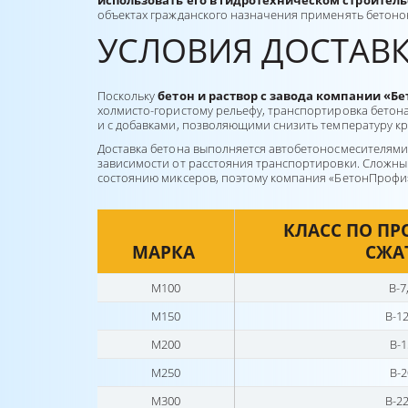
использовать его в гидротехническом строитель
объектах гражданского назначения применять бетонон
УСЛОВИЯ ДОСТА
Поскольку
бетон и раствор с завода компании «Б
холмисто-гористому рельефу, транспортировка бетона
и с добавками, позволяющими снизить температуру кр
Доставка бетона выполняется автобетоносмесителями 
зависимости от расстояния транспортировки. Сложный
состоянию миксеров, поэтому компания «БетонПрофи
КЛАСС ПО ПР
МАРКА
СЖА
М100
В-7
М150
В-12
М200
В-1
М250
В-2
М300
В-22