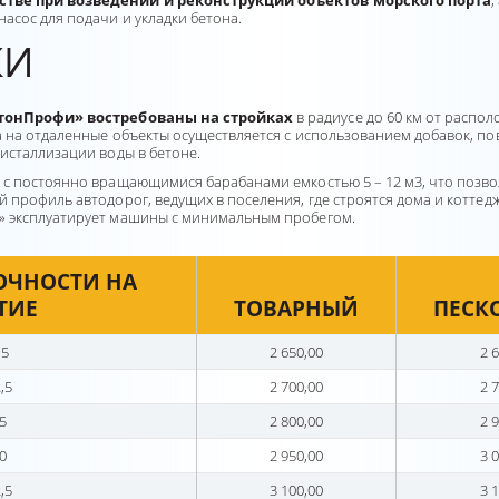
стве при возведении и реконструкции объектов морского порта
,
асос для подачи и укладки бетона.
ВКИ
етонПрофи» востребованы на стройках
в радиусе до 60 км от распо
 на отдаленные объекты осуществляется с использованием добавок, по
исталлизации воды в бетоне.
с постоянно вращающимися барабанами емкостью 5 – 12 м3, что позво
 профиль автодорог, ведущих в поселения, где строятся дома и коттед
» эксплуатирует машины с минимальным пробегом.
ОЧНОСТИ НА
ТИЕ
ТОВАРНЫЙ
ПЕСК
,5
2 650,00
2 6
,5
2 700,00
2 7
5
2 800,00
2 9
0
2 950,00
3 0
,5
3 100,00
3 1