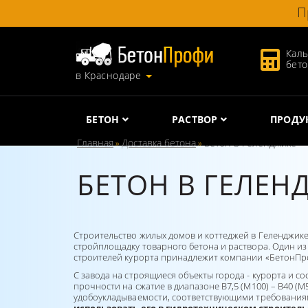
П
Каль
бет
в Краснодаре
БЕТОН
РАСТВОР
ПРОДУ
Главная
Доставка бетона
Бетон в Геленджике
»
»
БЕТОН В ГЕЛЕН
Строительство жилых домов и коттеджей в Геленджике
стройплощадку товарного бетона и раствора. Один из
строителей курорта принадлежит компании «БетонПр
С завода на строящиеся объекты города - курорта и с
прочности на сжатие в диапазоне В7,5 (М100) – В40 (
удобоукладываемости, соответствующими требованиям