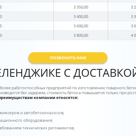
5
3 350,00
3 2
0
3 400,00
3 3
5
3 600,00
3 6
0
3 800,00
4 0
ПОЗВОНИТЬ НАМ
ГЕЛЕНДЖИКЕ С ДОСТАВКО
олее работоспособных предприятий по изготовлению товарного бетона
оизводится без задержек, стоимость бетона повышается только при рос
преимуществам компании относятся:
 миксеров и автобетононасосов;
вационного оборудования;
ребованиям технических регламентов;