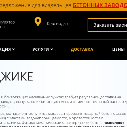
редложение для владельцев
БЕТОННЫХ ЗАВОД
кулятор
г. Краснодар
Заказать зво
она
КЦИЯ
УСЛУГИ
ДОСТАВКА
ЦЕНЫ
ДЖИКЕ
 и близлежащих населенных пунктах требует регулярной доставки на
 заводов, выпускающих бетонную смесь и цементно-песчаный раствор д
офи».
оседних населенных пунктов миксеры перевозят товарный бетон классов
М500) с классами водонепроницаемости, морозостойкости и
 заказчика. Физико-механические характеристики бетона
позволяют