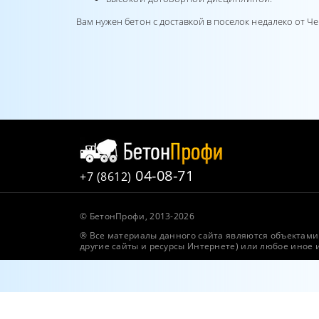
Вам нужен бетон с доставкой в поселок недалеко от 
04-08-71
+7 (8612)
© БетонПрофи, 2013-2026
® Все материалы данного сайта являются объектами 
другие сайты и ресурсы Интернете) или любое иное