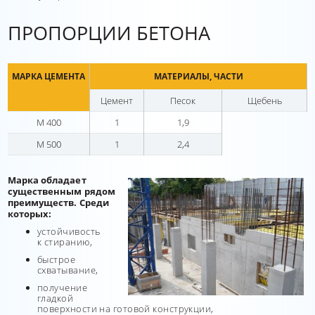
ПРОПОРЦИИ БЕТОНА
МАРКА ЦЕМЕНТА
МАТЕРИАЛЫ, ЧАСТИ
Цемент
Песок
Щебень
М 400
1
1,9
М 500
1
2,4
Марка обладает
существенным рядом
преимуществ. Среди
которых:
устойчивость
к стиранию,
быстрое
схватывание,
получение
гладкой
поверхности на готовой конструкции,