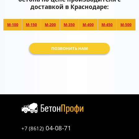
доставкой в Краснодаре:
М-100
М-150
М-200
М-350
М-400
М-450
М-500
ПОЗВОНИТЬ НАМ
04-08-71
+7 (8612)