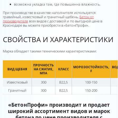
возможна укладка там, где повышенна влажность.
При производстве в качестве наполнителя используется
гравийный, известковый и гранитный щебень.
Бетон от
производителя
всех видов с доставкой и по выгодной цене в
Краснодаре вы можете приобрести в «БетонПрофи».
СВОЙСТВА И ХАРАКТЕРИСТИКИ
Марка обладает такими техническими характеристиками:
ПРОЧНОСТЬ
МОРОЗОСТОЙКОСТЬ,
ВО
ВИД ЩЕБНЯ
НА СЖАТИЕ,
КЛАСС
F
МПА
Известковый
300
В22,5
100-150
Гранитный
300
В22,5
150-200
«БетонПрофи» производит и продает
широкий ассортимент видов и марок
бетона по цене производителя с