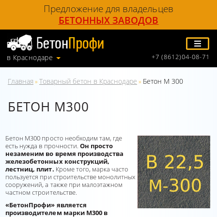
Предложение для владельцев
БЕТОННЫХ ЗАВОДОВ
+7 (8612)04-08-71
в Краснодаре
Главная
Товарный бетон в Краснодаре
Бетон М 300
»
»
БЕТОН М300
Бетон М300 просто необходим там, где
есть нужда в прочности.
Он просто
незаменим во время производства
железобетонных конструкций,
лестниц, плит.
Кроме того, марка часто
пользуется при строительстве монолитных
сооружений, а также при малоэтажном
частном строительстве.
«БетонПрофи» является
производителем марки М300 в