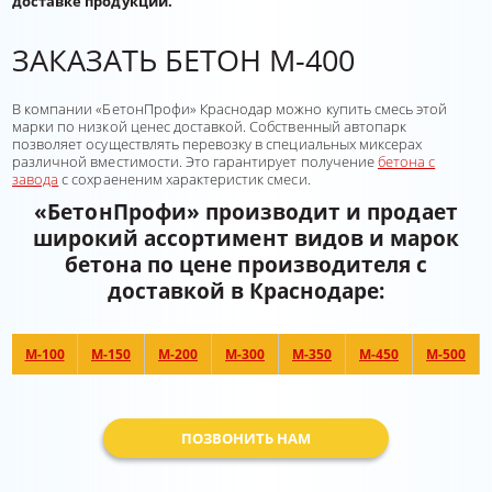
доставке продукции.
ЗАКАЗАТЬ БЕТОН М-400
В компании «БетонПрофи» Краснодар можно купить смесь этой
марки по низкой ценес доставкой. Собственный автопарк
позволяет осуществлять перевозку в специальных миксерах
различной вместимости. Это гарантирует получение
бетона с
завода
с сохраененим характеристик смеси.
«БетонПрофи» производит и продает
широкий ассортимент видов и марок
бетона по цене производителя с
доставкой в Краснодаре:
М-100
М-150
М-200
М-300
М-350
М-450
М-500
ПОЗВОНИТЬ НАМ