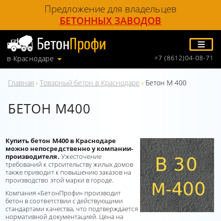
Предложение для владельцев
БЕТОННЫХ ЗАВОДОВ
+7 (8612)04-08-71
в Краснодаре
Главная
Товарный бетон в Краснодаре
Бетон М 400
»
»
БЕТОН М400
Купить бетон М400 в Краснодаре
можно непосредственно у компании-
производителя.
Ужесточение
требований к строительству жилых домов
также приводит к повышению заказов на
производство этой марки в городе.
Компания «БетонПрофи» производит
бетон в соответствии с действующими
стандартами качества, что подтверждается
нормативной документацией. Цена на